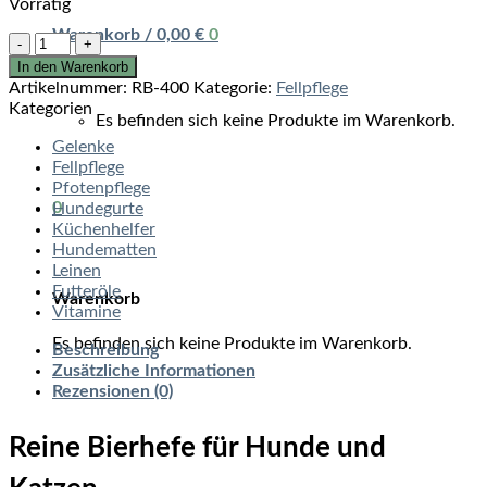
Vorrätig
Warenkorb /
0,00
€
0
Reine
Bierhefe
In den Warenkorb
400
Artikelnummer:
RB-400
Kategorie:
Fellpflege
g
Kategorien
Es befinden sich keine Produkte im Warenkorb.
Menge
Gelenke
Fellpflege
Pfotenpflege
0
Hundegurte
Küchenhelfer
Hundematten
Leinen
Futteröle
Warenkorb
Vitamine
Es befinden sich keine Produkte im Warenkorb.
Beschreibung
Zusätzliche Informationen
Rezensionen (0)
Reine Bierhefe für Hunde und