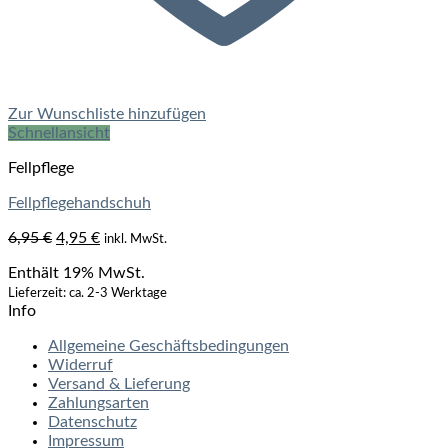
Zur Wunschliste hinzufügen
Schnellansicht
Fellpflege
Fellpflegehandschuh
Ursprünglicher
Aktueller
6,95
€
4,95
€
inkl. MwSt.
Preis
Preis
Enthält 19% MwSt.
war:
ist:
Lieferzeit: ca. 2-3 Werktage
6,95 €
4,95 €.
Info
Allgemeine Geschäftsbedingungen
Widerruf
Versand & Lieferung
Zahlungsarten
Datenschutz
Impressum